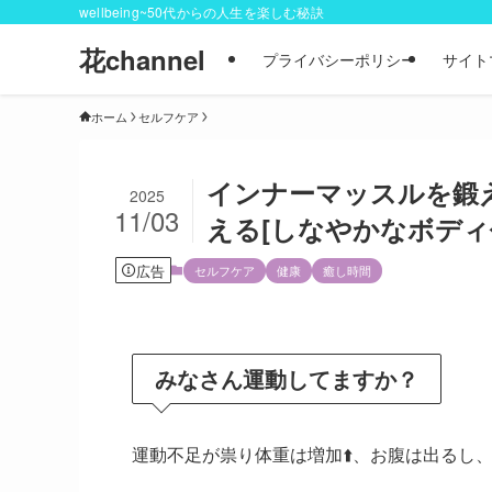
wellbeing~50代からの人生を楽しむ秘訣
花channel
プライバシーポリシー
サイト
ホーム
セルフケア
インナーマッスルを鍛え
2025
11/03
える[しなやかなボディ
広告
セルフケア
健康
癒し時間
みなさん運動してますか？
運動不足が祟り体重は増加⬆️、お腹は出るし、