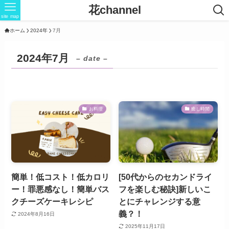
花channel
site map
ホーム
2024年
7月
2024年7月
– date –
お料理
癒し時間
簡単！低コスト！低カロリ
[50代からのセカンドライ
ー！罪悪感なし！簡単バス
フを楽しむ秘訣]新しいこ
クチーズケーキレシピ
とにチャレンジする意
義？！
2024年8月16日
2025年11月17日