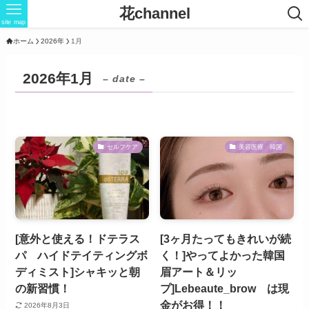
花channel
site map
ホーム
2026年
1月
2026年1月
– date –
セルフケア
美容医療 韓国
[意外と使える！ドテラス
[3ヶ月たってもきれいが続
パ ハイドテイティングボ
く！]やってよかった韓国
ディミスト]シャキッと朝
眉アート＆リッ
の新習慣！
プ]Lebeaute_brow は現
金がお得！！
2026年8月3日