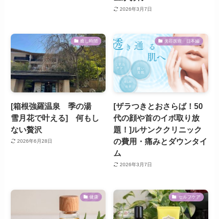
2026年3月7日
癒し時間
美容医療 日本編
[箱根強羅温泉 季の湯
[ザラつきとおさらば！50
雪月花で叶える] 何もし
代の顔や首のイボ取り放
ない贅沢
題！]ルサンククリニック
の費用・痛みとダウンタイ
2026年6月28日
ム
2026年3月7日
健康
セルフケア