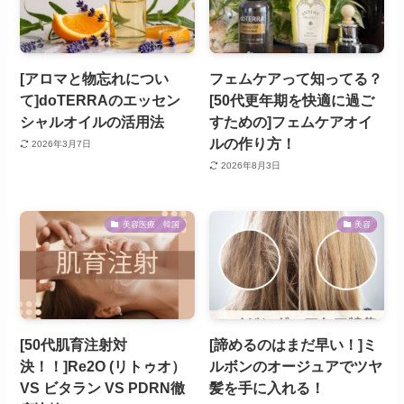
[アロマと物忘れについ
フェムケアって知ってる？
て]doTERRAのエッセン
[50代更年期を快適に過ご
シャルオイルの活用法
すための]フェムケアオイ
ルの作り方！
2026年3月7日
2026年8月3日
美容医療 韓国
美容
[50代肌育注射対
[諦めるのはまだ早い！]ミ
決！！]Re2O (リトゥオ）
ルボンのオージュアでツヤ
VS ビタラン VS PDRN徹
髪を手に入れる！