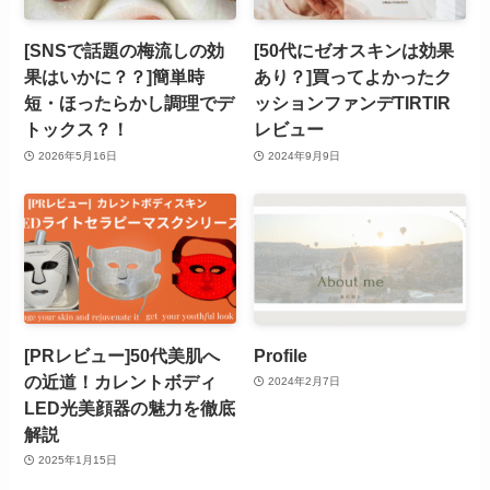
[SNSで話題の梅流しの効
[50代にゼオスキンは効果
果はいかに？？]簡単時
あり？]買ってよかったク
短・ほったらかし調理でデ
ッションファンデTIRTIR
トックス？！
レビュー
2026年5月16日
2024年9月9日
[PRレビュー]50代美肌へ
Profile
の近道！カレントボディ
2024年2月7日
LED光美顔器の魅力を徹底
解説
2025年1月15日