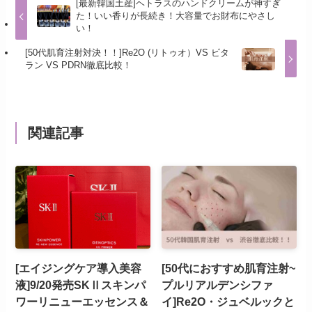
[最新韓国土産]ヘトラスのハンドクリームが神すぎ
た！いい香りが長続き！大容量でお財布にやさし
い！
[50代肌育注射対決！！]Re2O (リトゥオ）VS ビタ
ラン VS PDRN徹底比較！
関連記事
[エイジングケア導入美容
[50代におすすめ肌育注射~
液]9/20発売SKⅡスキンパ
プルリアルデンシファ
ワーリニューエッセンス＆
イ]Re2O・ジュベルックと