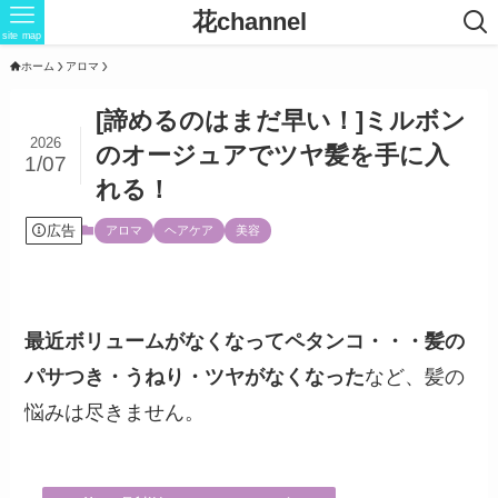
花channel
site map
ホーム
アロマ
[諦めるのはまだ早い！]ミルボン
2026
のオージュアでツヤ髪を手に入
1/07
れる！
広告
アロマ
ヘアケア
美容
最近ボリュームがなくなってペタンコ・・・髪の
パサつき・うねり・ツヤがなくなった
など、髪の
悩みは尽きません。