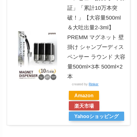
証」「累計10万本突
破！」【大容量500ml
＆大吐出量2-3ml】
PREMM マグネット 壁
掛け シャンプーディス
ペンサー ラウンド 大容
量500ml×3本 500ml×2
本
created by
Rinker
Amazon
楽天市場
Yahooショッピング