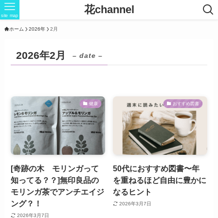
花channel
site map
ホーム
2026年
2月
2026年2月
– date –
健康
おすすめ図書
[奇跡の木 モリンガって
50代におすすめ図書〜年
知ってる？？]無印良品の
を重ねるほど自由に豊かに
モリンガ茶でアンチエイジ
なるヒント
ング？！
2026年3月7日
2026年3月7日