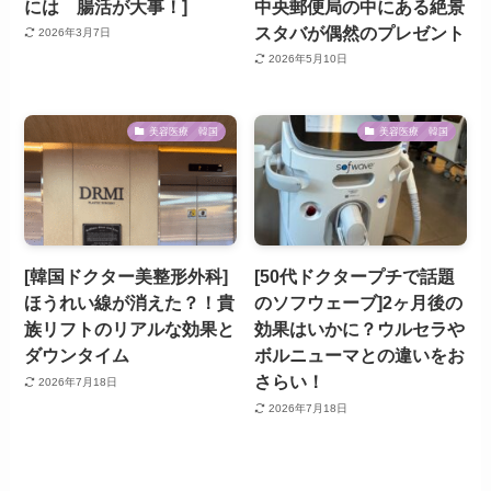
には 腸活が大事！]
中央郵便局の中にある絶景
スタバが偶然のプレゼント
2026年3月7日
2026年5月10日
美容医療 韓国
美容医療 韓国
[韓国ドクター美整形外科]
[50代ドクタープチで話題
ほうれい線が消えた？！貴
のソフウェーブ]2ヶ月後の
族リフトのリアルな効果と
効果はいかに？ウルセラや
ダウンタイム
ボルニューマとの違いをお
さらい！
2026年7月18日
2026年7月18日