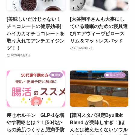
[美味しいだけじゃない！
[大谷翔平さんも大事にし
チョコレートの健康効果]
ている睡眠のための寝具選
ハイカカオチョコレートを
び]エアウィーヴピロース
取り入れてアンチエイジン
リム＆マットレスパッド
グ！！
2026年3月7日
2026年3月7日
健康
韓国ブログ
痩せホルモン GLP-1を増
[韓国スタバ限定Byulibit
やす戦略とは？！[50代か
Blend が美味しすぎ！]ほ
らの美肌つくりと肥満予防
んとは教えたくないソウル