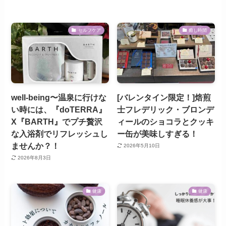
セルフケア
癒し時間
well-being〜温泉に行けな
[バレンタイン限定！]焙煎
い時には、『doTERRA』
士フレデリック・ブロンデ
X『BARTH』でプチ贅沢
ィールのショコラとクッキ
な入浴剤でリフレッシュし
ー缶が美味しすぎる！
ませんか？！
2026年5月10日
2026年8月3日
健康
健康