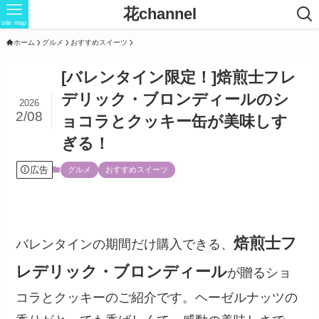
花channel
site map
ホーム
グルメ
おすすめスイーツ
[バレンタイン限定！]焙煎士フレ
デリック・ブロンディールのシ
2026
2/08
ョコラとクッキー缶が美味しす
ぎる！
広告
グルメ
おすすめスイーツ
焙煎士フ
バレンタインの期間だけ購入できる、
レデリック・ブロンディール
が贈るショ
コラとクッキーのご紹介です。ヘーゼルナッツの