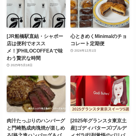
[JR船橋駅直結・シャポー
心ときめくMinimalのチョ
店は便利でオスス
コレート定期便
メ！]PHILOCOFFEAで味
2024年12月1日
わう贅沢な時間
2025年5月18日
肉汁たっぷりのハンバーグ
[2025年グランスタ東京土
と門崎熟成肉塊焼が楽しめ
産]ゴディバターズ/ブルデ
る[格之進ハンバーグ＆バ
ィガラ/行列覚悟のパリバ