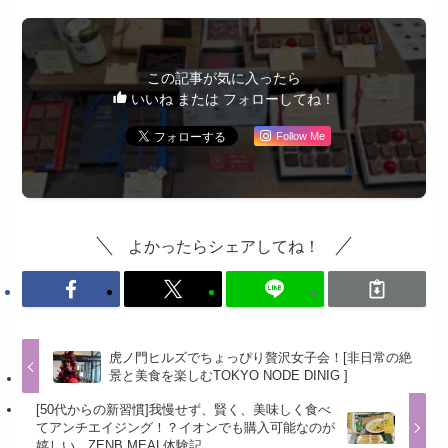
この記事が気に入ったら
いいね または フォローしてね！
Follow Me
よかったらシェアしてね！
虎ノ門ヒルズでちょっぴり贅沢女子会！[非日常の絶
景と美食を楽しむTOKYO NODE DINIG ]
[50代からの新習慣]我慢せず、賢く、美味しく食べ
てアンチエイジング！？イオンでも購入可能なのが
嬉しい ZENB MEAL体験記