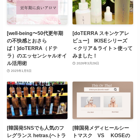
[well-being〜50代更年期
[doTERRA スキンケアレ
の不快感とおさら
ビュー] IKISEシリーズ
ば！]doTERRA（ドテ
＜クリア＆ライト＞使って
ラ）のエッセンシャルオイ
みました！
ル活用術
2026年3月29日
2025年1月5日
[韓国発SNSでも人気のフ
[韓国発メディヒールシー
レグランス hetras.(ヘトラ
トマスク VS KOSEの