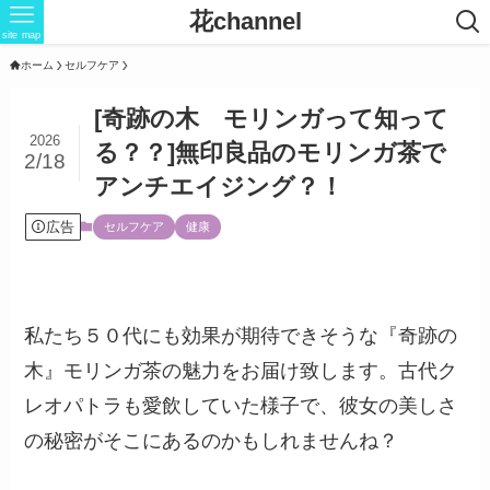
花channel
site map
ホーム
セルフケア
[奇跡の木 モリンガって知って
2026
る？？]無印良品のモリンガ茶で
2/18
アンチエイジング？！
広告
セルフケア
健康
私たち５０代にも効果が期待できそうな『奇跡の
木』モリンガ茶の魅力をお届け致します。古代ク
レオパトラも愛飲していた様子で、彼女の美しさ
の秘密がそこにあるのかもしれませんね？