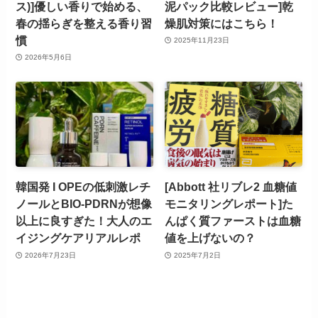
ス)]優しい香りで始める、
泥パック比較レビュー]乾
春の揺らぎを整える香り習
燥肌対策にはこちら！
慣
2025年11月23日
2026年5月6日
韓国発 I OPEの低刺激レチ
[Abbott 社リブレ2 血糖値
ノールとBIO-PDRNが想像
モニタリングレポート]た
以上に良すぎた！大人のエ
んぱく質ファーストは血糖
イジングケアリアルレポ
値を上げないの？
2026年7月23日
2025年7月2日