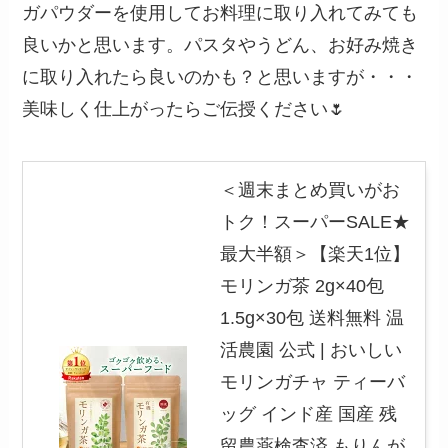
ガパウダーを使用してお料理に取り入れてみても
良いかと思います。パスタやうどん、お好み焼き
に取り入れたら良いのかも？と思いますが・・・
美味しく仕上がったらご伝授ください🌷
＜週末まとめ買いがお
トク！スーパーSALE★
最大半額＞【楽天1位】
モリンガ茶 2g×40包
1.5g×30包 送料無料 温
活農園 公式 | おいしい
モリンガチャ ティーバ
ッグ インド産 国産 残
留農薬検査済 もりんが