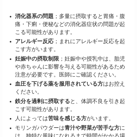
消化器系の問題
；多量に摂取すると胃痛・腹
痛・下痢・便秘などの消化器症状の問題が起
こる可能性があります。
アレルギー反応
；まれにアレルギー反応を起
こす方がいます。
妊娠中の摂取制限
；妊娠中や授乳中は、胎児
や赤ちゃんに影響を与える可能性があるため
注意が必要です。医師にご確認ください。
血圧を下げる薬を服用されている方
はお控え
ください。
鉄分を過剰に摂取する
と、体調不良を引き起
こす可能性があります。
人によっては
苦味を感じる方
がいます。
モリンガパウダーは
青汁や野菜が苦手な方
に
は、独特な風味になれるまで時間がかかる場