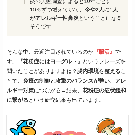
炎の実態調査によると10年ごとに
10％ずつ増えていて、
今や2人に1人
がアレルギー性鼻炎
ということになる
そうです。
そんな中、最近注目されているのが
『腸活』
で
す。
『花粉症にはヨーグルト』
というフレーズを
聞いたことがありますよね？
腸内環境を整える
こ
とで、
免疫の制御と攻撃のバランスが整い
、
アレ
ルギー対策
につながる→結果、
花粉症の症状緩和
に繋がる
という研究結果も出ています。