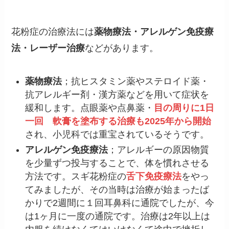
花粉症の治療法には
薬物療法・アレルゲン免疫療
法・レーザー治療
などがあります。
薬物療法
；抗ヒスタミン薬やステロイド薬・
抗アレルギー剤・漢方薬などを用いて症状を
緩和します。点眼薬や点鼻薬・
目の周りに1日
一回 軟膏を塗布する治療も2025年から開始
され、小児科では重宝されているそうです。
アレルゲン免疫療法
；アレルギーの原因物質
を少量ずつ投与することで、体を慣れさせる
方法です。スギ花粉症の
舌下免疫療法
をやっ
てみましたが、その当時は治療が始まったば
かりで2週間に１回耳鼻科に通院でしたが、今
は1ヶ月に一度の通院です。治療は2年以上は