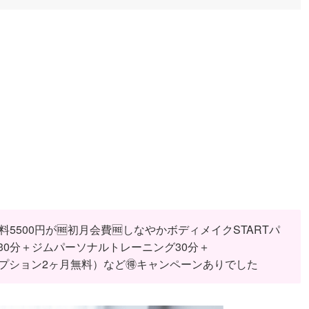
5500円が🆓初月会費🆓しなやかボディメイクSTARTパ
0分＋ジムパーソナルトレーニング30分＋
イトオプション2ヶ月無料）など🉐キャンペーンありでした