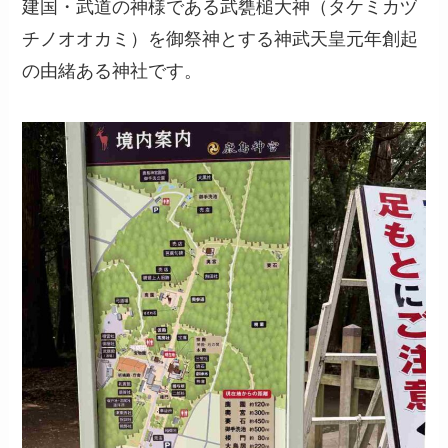
建国・武道の神様である武甕槌大神（タケミカヅ
チノオオカミ）を御祭神とする神武天皇元年創起
の由緒ある神社です。