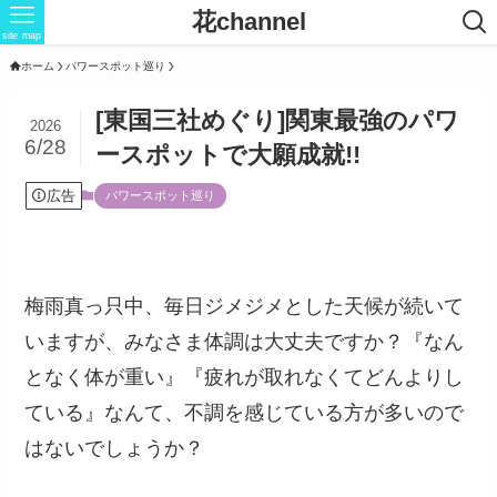
花channel
site map
ホーム
パワースポット巡り
[東国三社めぐり]関東最強のパワ
2026
6/28
ースポットで大願成就!!
広告
パワースポット巡り
梅雨真っ只中、毎日ジメジメとした天候が続いて
いますが、みなさま体調は大丈夫ですか？『なん
となく体が重い』『疲れが取れなくてどんよりし
ている』なんて、不調を感じている方が多いので
はないでしょうか？