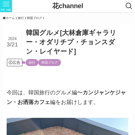
花channel
site map
ホーム
旅行
韓国ブログ
韓国グルメ[大林倉庫ギャラリ
2024
ー・オダリチプ・チョンスダ
3/21
ン・レイヤード]
広告
旅行
韓国ブログ
今回は、韓国旅行のグルメ編〜
カンジャンケジャ
ン・お洒落カフェ
編をお届けします。