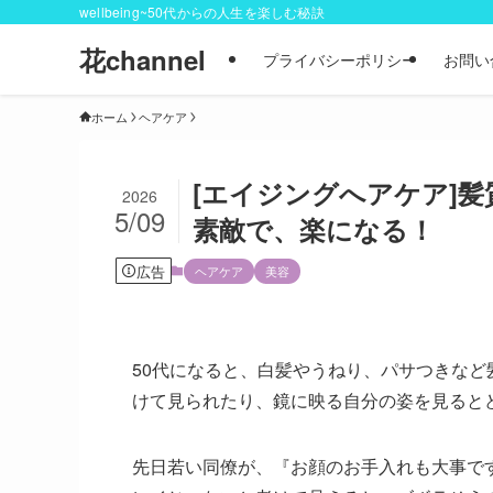
wellbeing~50代からの人生を楽しむ秘訣
花channel
プライバシーポリシー
お問い
ホーム
ヘアケア
[エイジングへアケア]髪
2026
5/09
素敵で、楽になる！
広告
ヘアケア
美容
50代になると、白髪やうねり、パサつきな
けて見られたり、鏡に映る自分の姿を見ると
先日若い同僚が、『お顔のお手入れも大事で