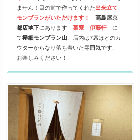
ません！目の前で作ってくれた
出来立て
モンブランがいただけます！
高島屋京
都店地下
にあります
菓寮 伊藤軒
に
て
極細モンブラン山
。店内は7席ほどのカ
ウターからなり落ち着いた雰囲気です。
お楽しみください！