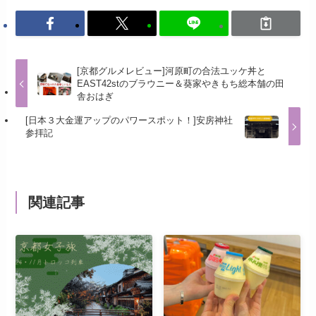
[京都グルメレビュー]河原町の合法ユッケ丼と
EAST42stのブラウニー＆葵家やきもち総本舗の田
舎おはぎ
[日本３大金運アップのパワースポット！]安房神社
参拝記
関連記事