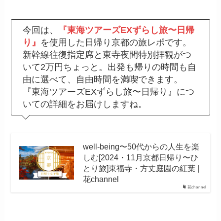
今回は、
『東海ツアーズEXずらし旅〜日帰
り』
を使用した日帰り京都の旅レポです。
新幹線往復指定席と東寺夜間特別拝観がつ
いて2万円ちょっと。出発も帰りの時間も自
由に選べて、自由時間を満喫できます。
『東海ツアーズEXずらし旅〜日帰り』につ
いての詳細をお届けしますね。
well-being〜50代からの人生を楽
しむ[2024・11月京都日帰り〜ひ
とり旅]東福寺・方丈庭園の紅葉 |
花channel
花channel