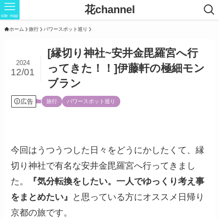
花channel
site map
ホーム
旅行
パワースポット巡り
[縁切り神社~安井金毘羅宮へ行
2024
ってきた！！]伊藤軒の極細モン
12/01
ブラン
広告
旅行
パワースポット巡り
今回はうつうつした日々をどうにかしたくて、縁
切り神社で有名な安井金毘羅宮へ行ってきまし
た。
『気分転換をしたい。一人でゆっくり考え事
をまとめたい』
と思っている方にオススメ日帰り
京都の旅です。