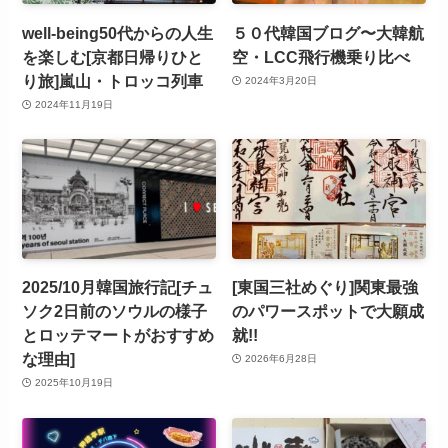
well-being50代からの人生
５０代韓国ブログ〜大韓航
を楽しむ[京都日帰りひと
空・LCC飛行機乗り比べ
り旅]嵐山・トロッコ列車
2024年3月20日
2024年11月19日
2025/10月韓国旅行記[チュ
[東国三社めぐり]関東最強
ソク2日前のソウルの様子
のパワースポットで大願成
とロッテマートがおすすめ
就!!
な理由]
2026年6月28日
2025年10月19日