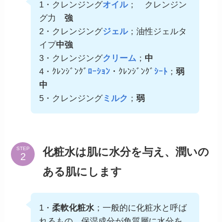
1・クレンジング
オイル
； クレンジン
グ力
強
2・クレンジング
ジェル
；油性ジェルタ
イプ
中強
3・クレンジング
クリーム
；
中
4・ｸﾚﾝｼﾞﾝｸﾞ
ﾛｰｼｮﾝ
・ｸﾚﾝｼﾞﾝｸﾞ
ｼｰﾄ
；
弱
中
5・クレンジング
ミルク
；
弱
化粧水は肌に水分を与え、潤いの
STEP
ある肌にします
1・
柔軟化粧水
；一般的に化粧水と呼ば
れるもの。保湿成分が角質層に水分を