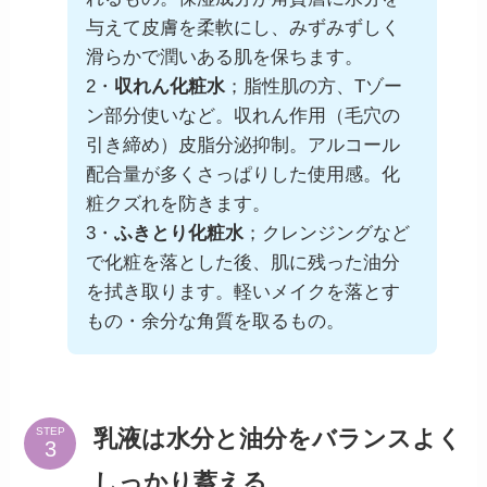
与えて皮膚を柔軟にし、みずみずしく
滑らかで潤いある肌を保ちます。
2・
収れん化粧水
；脂性肌の方、Tゾー
ン部分使いなど。収れん作用（毛穴の
引き締め）皮脂分泌抑制。アルコール
配合量が多くさっぱりした使用感。化
粧クズれを防きます。
3・
ふきとり化粧水
；クレンジングなど
で化粧を落とした後、肌に残った油分
を拭き取ります。軽いメイクを落とす
もの・余分な角質を取るもの。
乳液は水分と油分をバランスよく
STEP
しっかり蓄える