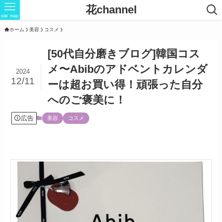
花channel
site map
ホーム
美容
コスメ
[50代自分磨きブログ]韓国コス
メ〜Abibのアドベントカレンダ
2024
12/11
ーは超お買い得！頑張った自分
へのご褒美に！
広告
美容
コスメ