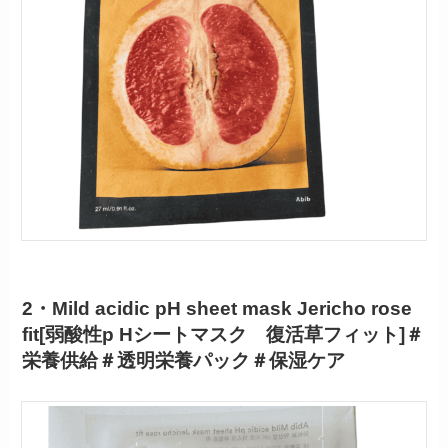
2・Mild acidic pH sheet mask Jericho rose
fit[弱酸性p Hシートマスク 復活草フィット]＃
栄養供給＃透明栄養パック＃保湿ケア