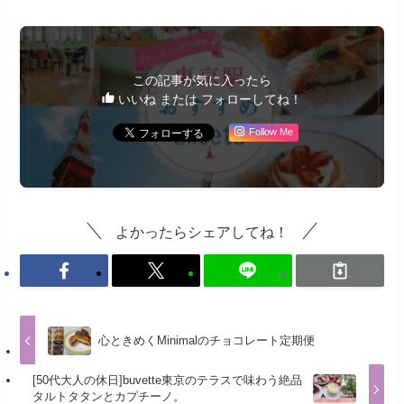
この記事が気に入ったら
いいね または フォローしてね！
Follow Me
よかったらシェアしてね！
心ときめくMinimalのチョコレート定期便
[50代大人の休日]buvette東京のテラスで味わう絶品
タルトタタンとカプチーノ。