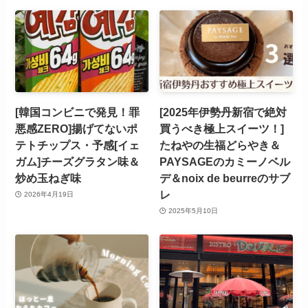
[韓国コンビニで発見！罪
[2025年伊勢丹新宿で絶対
悪感ZERO]揚げてないポ
買うべき極上スイーツ！]
テトチップス・予感[イェ
たねやの生福どらやき＆
ガム]チーズグラタン味＆
PAYSAGEのカミーノベル
炒め玉ねぎ味
デ＆noix de beurreのサブ
レ
2026年4月19日
2025年5月10日