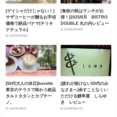
[ゲイシャだけじゃない！]
[食欲の秋はランチがお
サザコーヒーが贈るお手頃
得！]2025/9月 BISTRO
価格で絶品パナマ[チリキ
DOUBLE 丸の内レビュー
ナチュラル]
2025年9月28日
2025年5月28日
[50代大人の休日]buvette
[疲れが抜けない50代のみ
東京のテラスで味わう絶品
なさまへ]余すことなくい
タルトタタンとカプチー
ただける鰻串屋 しらゆ
ノ。
き レビュー
2025年5月6日
2025年9月17日